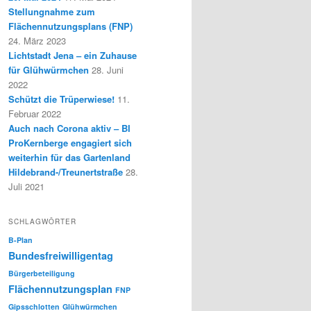
Stellungnahme zum
Flächennutzungsplans (FNP)
24. März 2023
Lichtstadt Jena – ein Zuhause
für Glühwürmchen
28. Juni
2022
Schützt die Trüperwiese!
11.
Februar 2022
Auch nach Corona aktiv – BI
ProKernberge engagiert sich
weiterhin für das Gartenland
Hildebrand-/Treunertstraße
28.
Juli 2021
SCHLAGWÖRTER
B-Plan
Bundesfreiwilligentag
Bürgerbeteiligung
Flächennutzungsplan
FNP
Gipsschlotten
Glühwürmchen