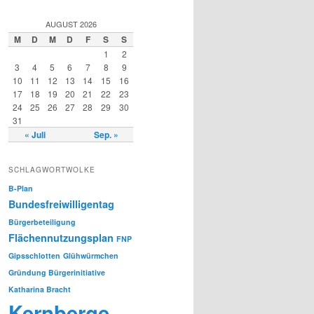
AUGUST 2026
M
D
M
D
F
S
S
1
2
3
4
5
6
7
8
9
10
11
12
13
14
15
16
17
18
19
20
21
22
23
24
25
26
27
28
29
30
31
« Juli
Sep. »
SCHLAGWORTWOLKE
B-Plan
Bundesfreiwilligentag
Bürgerbeteiligung
Flächennutzungsplan
FNP
Gipsschlotten
Glühwürmchen
Gründung Bürgerinitiative
Katharina Bracht
Kernberge