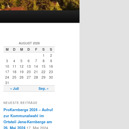
AUGUST 2026
M
D
M
D
F
S
S
1
2
3
4
5
6
7
8
9
10
11
12
13
14
15
16
17
18
19
20
21
22
23
24
25
26
27
28
29
30
31
« Juli
Sep. »
NEUESTE BEITRÄGE
ProKernberge 2024 – Aufruf
zur Kommunalwahl im
Ortsteil Jena-Kernberge am
26. Mai 2024
17. Mai 2024