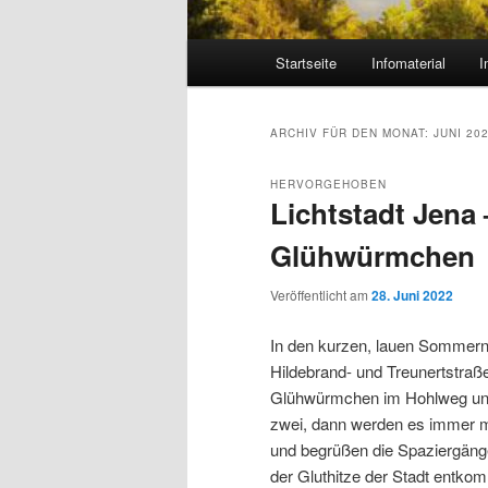
Hauptmenü
Startseite
Infomaterial
I
ARCHIV FÜR DEN MONAT:
JUNI 20
HERVORGEHOBEN
Lichtstadt Jena 
Glühwürmchen
Veröffentlicht am
28. Juni 2022
In den kurzen, lauen Sommer
Hildebrand- und Treunertstra
Glühwürmchen im Hohlweg und i
zwei, dann werden es immer meh
und begrüßen die Spaziergänge
der Gluthitze der Stadt entko