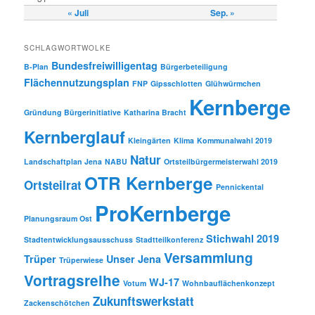
« Juli
Sep. »
SCHLAGWORTWOLKE
Bundesfreiwilligentag
B-Plan
Bürgerbeteiligung
Flächennutzungsplan
FNP
Gipsschlotten
Glühwürmchen
Kernberge
Gründung Bürgerinitiative
Katharina Bracht
Kernberglauf
Kleingärten
Klima
Kommunalwahl 2019
Natur
Landschaftplan Jena
NABU
Ortsteilbürgermeisterwahl 2019
OTR Kernberge
Ortsteilrat
Pennickental
ProKernberge
Planungsraum Ost
Stichwahl 2019
Stadtentwicklungsausschuss
Stadtteilkonferenz
Versammlung
Trüper
Unser Jena
Trüperwiese
Vortragsreihe
WJ-17
Votum
Wohnbauflächenkonzept
Zukunftswerkstatt
Zackenschötchen