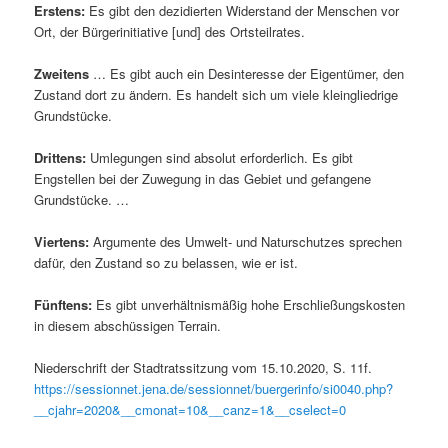
Erstens:
Es gibt den dezidierten Widerstand der Menschen vor
Ort, der Bürgerinitiative [und] des Ortsteilrates.
Zweitens
… Es gibt auch ein Desinteresse der Eigentümer, den
Zustand dort zu ändern. Es handelt sich um viele kleingliedrige
Grundstücke.
Drittens:
Umlegungen sind absolut erforderlich. Es gibt
Engstellen bei der Zuwegung in das Gebiet und gefangene
Grundstücke. …
Viertens:
Argumente des Umwelt- und Naturschutzes sprechen
dafür, den Zustand so zu belassen, wie er ist.
Fünftens:
Es gibt unverhältnismäßig hohe Erschließungskosten
in diesem abschüssigen Terrain.
Niederschrift der Stadtratssitzung vom 15.10.2020, S. 11f.
https://sessionnet.jena.de/sessionnet/buergerinfo/si0040.php?
__cjahr=2020&__cmonat=10&__canz=1&__cselect=0