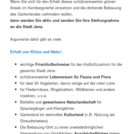
Wenn Sie sich für den Erhalt dieses schützenswerten grünen
Areals im Kernbergviertel einsetzen und die drohende Bebauung
des Gartenlandes verhindern wollen,
dann werden Sie aktiv und senden Sie Ihre Stellungnahme
an die Stadt Jena.
Argumente dafür gibt es viele.
Erhalt von Klima und Natur:
wichtige
Frischluftschneise
für den Kaltluftzustrom für die
gesamte Stadt Jena
schützenswerter
Lebensraum für Fauna und Flora
für über 50 Vogelarten, davon einige auf der roten Liste
für Fledermäuse, Ringelnattern, Wildbienen und andere
Insekten, u.v.a.
Beliebte und
gewachsene Naturlandschaft
für
Spaziergänger und Kleingärtner
Gartenland ist wertvolles
Kulturland
(z.B. Nutzung als
Streuobstwiese)
Die Bebauung führt zu einer unwiederbringlichen
Versiegelung von Grünflächen;
Ausgleichsflächen
bieten