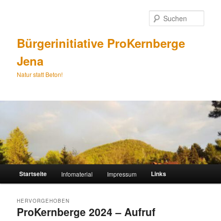
Zum
Zum
Inhalt
sekundären
Such
wechseln
Inhalt
wechseln
Bürgerinitiative ProKernberge
Jena
Natur statt Beton!
Hauptmenü
Startseite
Links
Infomaterial
Impressum
HERVORGEHOBEN
ProKernberge 2024 – Aufruf