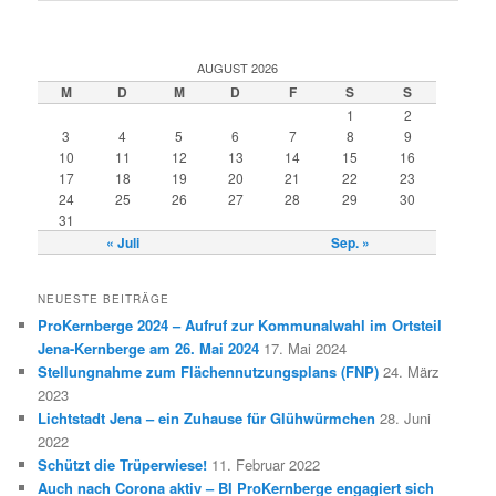
AUGUST 2026
M
D
M
D
F
S
S
1
2
3
4
5
6
7
8
9
10
11
12
13
14
15
16
17
18
19
20
21
22
23
24
25
26
27
28
29
30
31
« Juli
Sep. »
NEUESTE BEITRÄGE
ProKernberge 2024 – Aufruf zur Kommunalwahl im Ortsteil
Jena-Kernberge am 26. Mai 2024
17. Mai 2024
Stellungnahme zum Flächennutzungsplans (FNP)
24. März
2023
Lichtstadt Jena – ein Zuhause für Glühwürmchen
28. Juni
2022
Schützt die Trüperwiese!
11. Februar 2022
Auch nach Corona aktiv – BI ProKernberge engagiert sich