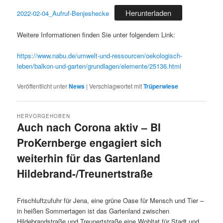
Herunterladen
2022-02-04_Aufruf-Benjeshecke
Weitere Informationen finden Sie unter folgendem Link:
https://www.nabu.de/umwelt-und-ressourcen/oekologisch-
leben/balkon-und-garten/grundlagen/elemente/25136.html
Veröffentlicht unter
News
|
Verschlagwortet mit
Trüperwiese
HERVORGEHOBEN
Auch nach Corona aktiv – BI
ProKernberge engagiert sich
weiterhin für das Gartenland
Hildebrand-/Treunertstraße
Veröffentlicht am
28. Juli 2021
Frischluftzufuhr für Jena, eine grüne Oase für Mensch und Tier –
in heißen Sommertagen ist das Gartenland zwischen
Hildebrandstraße und Treunertstraße eine Wohltat für Stadt und