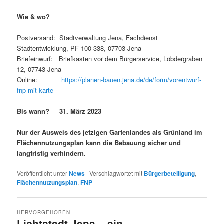
Wie & wo?
Postversand: Stadtverwaltung Jena, Fachdienst
Stadtentwicklung, PF 100 338, 07703 Jena
Briefeinwurf: Briefkasten vor dem Bürgerservice, Löbdergraben
12, 07743 Jena
Online:
https://planen-bauen.jena.de/de/form/vorentwurf-
fnp-mit-karte
Bis wann? 31. März 2023
Nur der Ausweis des jetzigen Gartenlandes als Grünland im
Flächen­nutzungsplan kann die Bebauung sicher und
langfristig verhindern.
Veröffentlicht unter
News
|
Verschlagwortet mit
Bürgerbeteiligung
,
Flächennutzungsplan
,
FNP
HERVORGEHOBEN
Lichtstadt Jena – ein