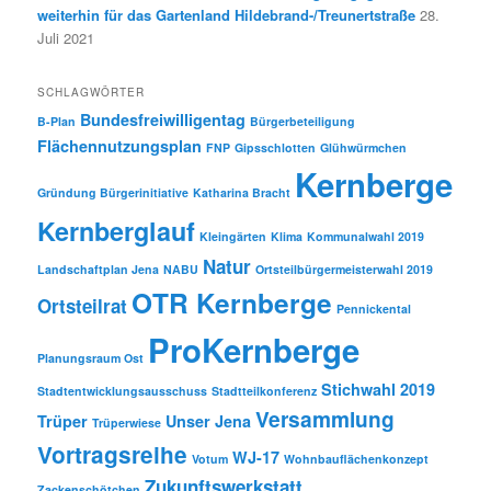
weiterhin für das Gartenland Hildebrand-/Treunertstraße
28.
Juli 2021
SCHLAGWÖRTER
Bundesfreiwilligentag
B-Plan
Bürgerbeteiligung
Flächennutzungsplan
FNP
Gipsschlotten
Glühwürmchen
Kernberge
Gründung Bürgerinitiative
Katharina Bracht
Kernberglauf
Kleingärten
Klima
Kommunalwahl 2019
Natur
Landschaftplan Jena
NABU
Ortsteilbürgermeisterwahl 2019
OTR Kernberge
Ortsteilrat
Pennickental
ProKernberge
Planungsraum Ost
Stichwahl 2019
Stadtentwicklungsausschuss
Stadtteilkonferenz
Versammlung
Trüper
Unser Jena
Trüperwiese
Vortragsreihe
WJ-17
Votum
Wohnbauflächenkonzept
Zukunftswerkstatt
Zackenschötchen