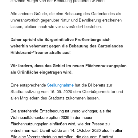
einzelne Bürger von der Bebauung profitieren würden.
Alle anderen Gründe, die eine Bebauung des Gartenlandes als
unverantwortlich gegenüber Natur und Bevölkerung erscheinen
lassen, bleiben nach wie vor unverändert bestehen.
Daher spricht die Bürgerinitiative ProKernberge sich
weiterhin vehement gegen die Bebauung des Gartenlandes
Hildebrand-/Treunertstraße aus!
Wir fordern, dass das Gebiet im neuen Flächennutzungsplan
als Grünfläche eingetragen wird.
Eine entsprechende
Stellungnahme
hat die BI bereits zur
Stadtratssitzung vom 16. 09. 2020 dem Oberbürgermeister und
allen Mitgliedern des Stadtrats zukommen lassen.
Die anstehende Entscheidung ist umso wichtiger, als die
Wohnbauflächenkonzeption 2035 in den neuen
Flächennutzungsplan einfließen wird, wie der Presse zu
entnehmen war. Damit würde am 14. Oktober 2020 also in aller
Eile eine Vorentscheidung getroffen, die das vom Stadtrat