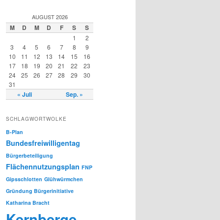
AUGUST 2026
M
D
M
D
F
S
S
1
2
3
4
5
6
7
8
9
10
11
12
13
14
15
16
17
18
19
20
21
22
23
24
25
26
27
28
29
30
31
« Juli
Sep. »
SCHLAGWORTWOLKE
B-Plan
Bundesfreiwilligentag
Bürgerbeteiligung
Flächennutzungsplan
FNP
Gipsschlotten
Glühwürmchen
Gründung Bürgerinitiative
Katharina Bracht
Kernberge