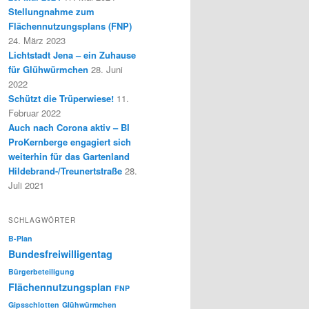
Stellungnahme zum
Flächennutzungsplans (FNP)
24. März 2023
Lichtstadt Jena – ein Zuhause
für Glühwürmchen
28. Juni
2022
Schützt die Trüperwiese!
11.
Februar 2022
Auch nach Corona aktiv – BI
ProKernberge engagiert sich
weiterhin für das Gartenland
Hildebrand-/Treunertstraße
28.
Juli 2021
SCHLAGWÖRTER
B-Plan
Bundesfreiwilligentag
Bürgerbeteiligung
Flächennutzungsplan
FNP
Gipsschlotten
Glühwürmchen