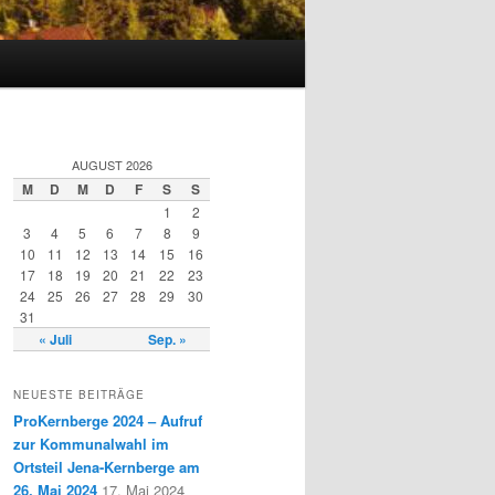
AUGUST 2026
M
D
M
D
F
S
S
1
2
3
4
5
6
7
8
9
10
11
12
13
14
15
16
17
18
19
20
21
22
23
24
25
26
27
28
29
30
31
« Juli
Sep. »
NEUESTE BEITRÄGE
ProKernberge 2024 – Aufruf
zur Kommunalwahl im
Ortsteil Jena-Kernberge am
26. Mai 2024
17. Mai 2024