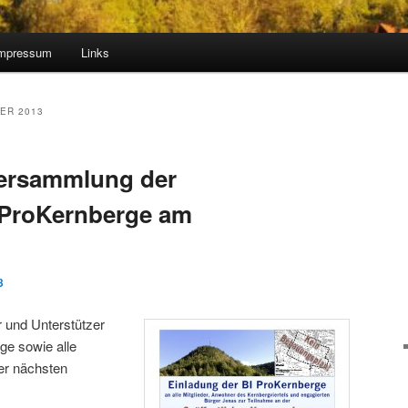
mpressum
Links
ER 2013
Versammlung der
e ProKernberge am
3
er und Unterstützer
rge sowie alle
rer nächsten